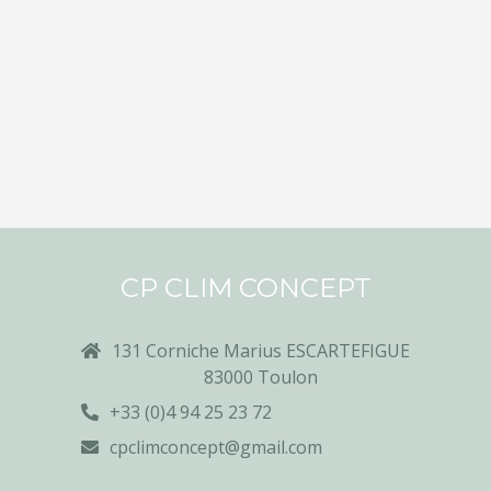
CP CLIM CONCEPT
131 Corniche Marius ESCARTEFIGUE
83000 Toulon
+33 (0)4 94 25 23 72
cpclimconcept@gmail.com